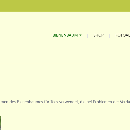
Bienenbaum
Blütenstand
Samen
BIENENBAUM
SHOP
FOTOA
Pollen
amen des Bienenbaumes für Tees verwendet, die bei Problemen der Verdau